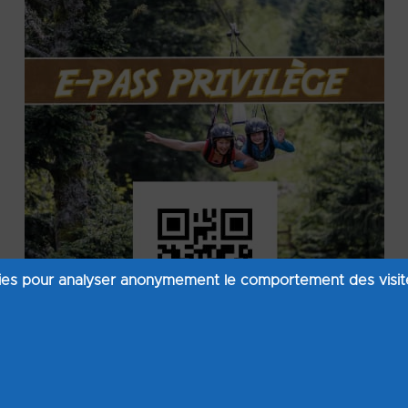
ies pour analyser anonymement le comportement des visiteu
e de numéros figurants sous le QR Code du pass pr
vation d'hébergement.