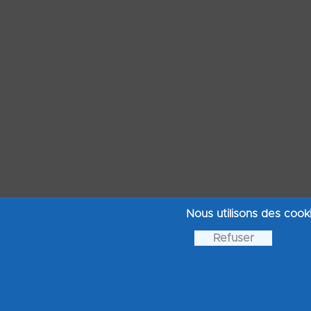
Nous utilisons des cook
Refuser
Recopiez ci dessous la suit
envoyé lors de votre réser