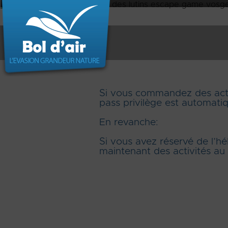
Si vous commandez des acti
pass privilège est automatiq
En revanche:
Si vous avez réservé de l’
maintenant des activités au 